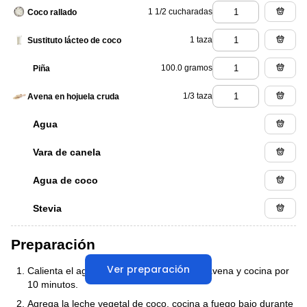
1 1/2 cucharadas
Coco rallado
1 taza
Sustituto lácteo de coco
100.0 gramos
Piña
1/3 taza
Avena en hojuela cruda
Agua
Vara de canela
Agua de coco
Stevia
Preparación
Ver preparación
Calienta el agua natural con la canela, la avena y cocina por
10 minutos.
Agrega la leche vegetal de coco, cocina a fuego bajo durante