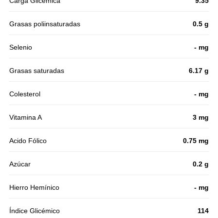
Carga Glicémica
9.35
Grasas poliinsaturadas
0.5 g
Selenio
- mg
Grasas saturadas
6.17 g
Colesterol
- mg
Vitamina A
3 mg
Acido Fólico
0.75 mg
Azúcar
0.2 g
Hierro Hemínico
- mg
Índice Glicémico
114