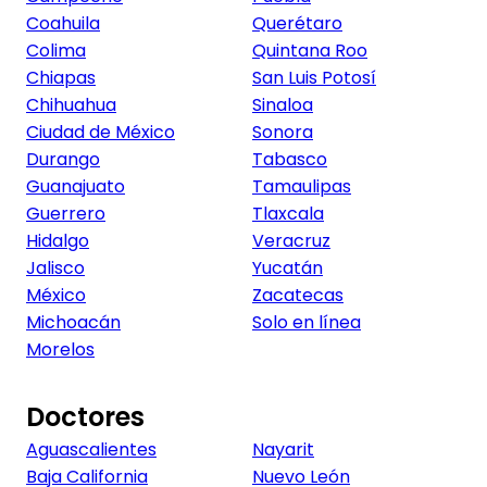
Coahuila
Querétaro
Colima
Quintana Roo
Chiapas
San Luis Potosí
Chihuahua
Sinaloa
Ciudad de México
Sonora
Durango
Tabasco
Guanajuato
Tamaulipas
Guerrero
Tlaxcala
Hidalgo
Veracruz
Jalisco
Yucatán
México
Zacatecas
Michoacán
Solo en línea
Morelos
Doctores
Aguascalientes
Nayarit
Baja California
Nuevo León