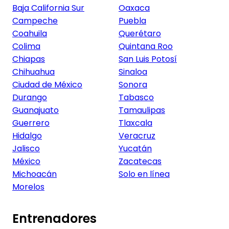
Baja California Sur
Oaxaca
Campeche
Puebla
Coahuila
Querétaro
Colima
Quintana Roo
Chiapas
San Luis Potosí
Chihuahua
Sinaloa
Ciudad de México
Sonora
Durango
Tabasco
Guanajuato
Tamaulipas
Guerrero
Tlaxcala
Hidalgo
Veracruz
Jalisco
Yucatán
México
Zacatecas
Michoacán
Solo en línea
Morelos
Entrenadores