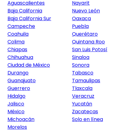
Aguascalientes
Nayarit
Baja California
Nuevo León
Baja California Sur
Oaxaca
Campeche
Puebla
Coahuila
Querétaro
Colima
Quintana Roo
Chiapas
San Luis Potosí
Chihuahua
Sinaloa
Ciudad de México
Sonora
Durango
Tabasco
Guanajuato
Tamaulipas
Guerrero
Tlaxcala
Hidalgo
Veracruz
Jalisco
Yucatán
México
Zacatecas
Michoacán
Solo en línea
Morelos