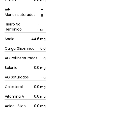
Calcio
0.0
mg
AG
-
Monoinsaturados
g
Hierro No
-
Hemínico
mg
Sodio
44.6
mg
Carga Glicémica
0.0
AG Poliinsaturados
-
g
Selenio
0.0
mg
AG Saturados
-
g
Colesterol
0.0
mg
Vitamina A
0.0
mg
Acido Fólico
0.0
mg