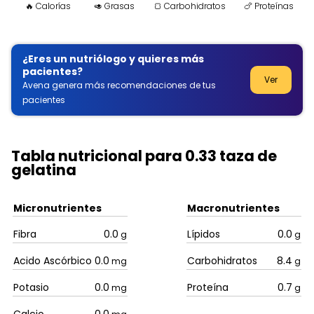
🔥 Calorías
🥑 Grasas
🍞 Carbohidratos
🍗 Proteínas
¿Eres un nutriólogo y quieres más
pacientes?
Ver
Avena genera más recomendaciones de tus
pacientes
Tabla nutricional para 0.33 taza de
gelatina
Micronutrientes
Macronutrientes
Fibra
0.0
Lípidos
0.0
g
g
Acido Ascórbico
0.0
Carbohidratos
8.4
mg
g
Potasio
0.0
Proteína
0.7
mg
g