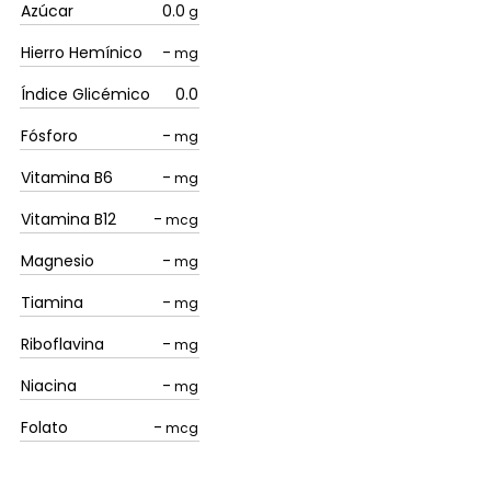
Azúcar
0.0
g
Hierro Hemínico
-
mg
Índice Glicémico
0.0
Fósforo
-
mg
Vitamina B6
-
mg
Vitamina B12
-
mcg
Magnesio
-
mg
Tiamina
-
mg
Riboflavina
-
mg
Niacina
-
mg
Folato
-
mcg