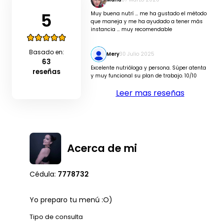
5
Muy buena nutrí … me ha gustado el método
que maneja y me ha ayudado a tener más
instancia … muy recomendable
Basado en:
Mery
30 Julio 2025
63
Excelente nutrióloga y persona. Súper atenta
reseñas
y muy funcional su plan de trabajo. 10/10
Leer mas reseñas
Acerca de mi
Cédula:
7778732
Yo preparo tu menú :O)
Tipo de consulta