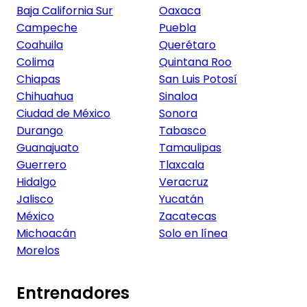
Baja California Sur
Oaxaca
Campeche
Puebla
Coahuila
Querétaro
Colima
Quintana Roo
Chiapas
San Luis Potosí
Chihuahua
Sinaloa
Ciudad de México
Sonora
Durango
Tabasco
Guanajuato
Tamaulipas
Guerrero
Tlaxcala
Hidalgo
Veracruz
Jalisco
Yucatán
México
Zacatecas
Michoacán
Solo en línea
Morelos
Entrenadores