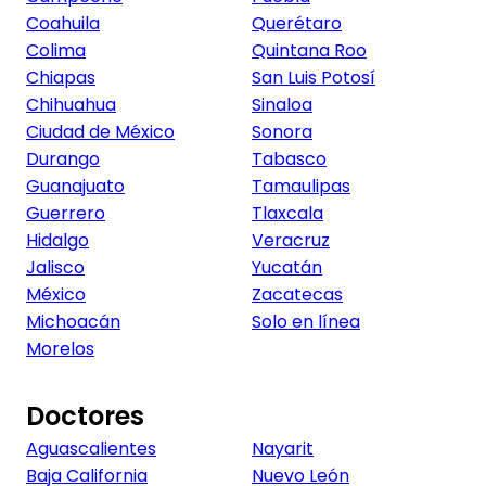
Coahuila
Querétaro
Colima
Quintana Roo
Chiapas
San Luis Potosí
Chihuahua
Sinaloa
Ciudad de México
Sonora
Durango
Tabasco
Guanajuato
Tamaulipas
Guerrero
Tlaxcala
Hidalgo
Veracruz
Jalisco
Yucatán
México
Zacatecas
Michoacán
Solo en línea
Morelos
Doctores
Aguascalientes
Nayarit
Baja California
Nuevo León