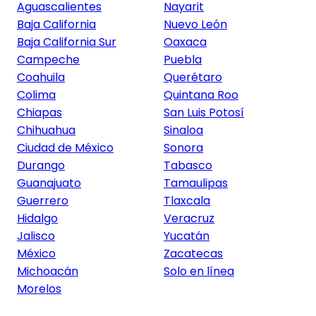
Aguascalientes
Nayarit
Baja California
Nuevo León
Baja California Sur
Oaxaca
Campeche
Puebla
Coahuila
Querétaro
Colima
Quintana Roo
Chiapas
San Luis Potosí
Chihuahua
Sinaloa
Ciudad de México
Sonora
Durango
Tabasco
Guanajuato
Tamaulipas
Guerrero
Tlaxcala
Hidalgo
Veracruz
Jalisco
Yucatán
México
Zacatecas
Michoacán
Solo en línea
Morelos