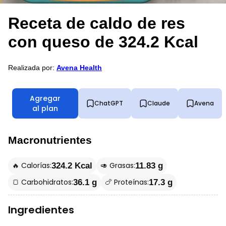
Receta de caldo de res
con queso de 324.2 Kcal
Realizada por:
Avena Health
Agregar
ChatGPT
Claude
Avena
al plan
Macronutrientes
🔥 Calorías:
🥑 Grasas:
324.2 Kcal
11.83 g
🍞 Carbohidratos:
🍗 Proteínas:
36.1 g
17.3 g
Ingredientes