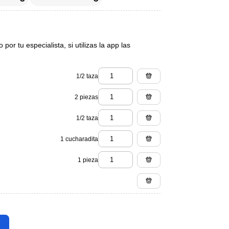
or tu especialista, si utilizas la app las
1/2 taza
2 piezas
1/2 taza
1 cucharadita
1 pieza