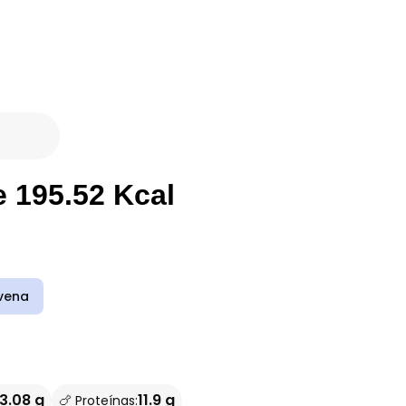
e 195.52 Kcal
vena
3.08 g
11.9 g
🍗 Proteínas: