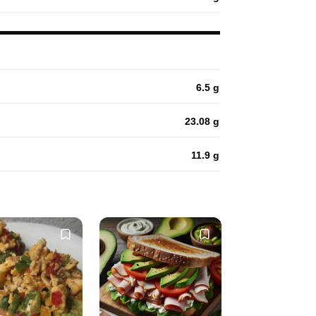
6.5 g
23.08 g
11.9 g