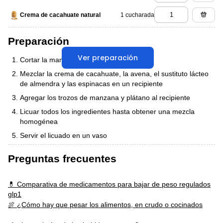
1 cucharada
Crema de cacahuate natural
Preparación
Ver preparación
Cortar la manzana y el plátano en trozos
Mezclar la crema de cacahuate, la avena, el sustituto lácteo
de almendra y las espinacas en un recipiente
Agregar los trozos de manzana y plátano al recipiente
Licuar todos los ingredientes hasta obtener una mezcla
homogénea
Servir el licuado en un vaso
Preguntas frecuentes
💊 Comparativa de medicamentos para bajar de peso regulados
glp1
🍖 ¿Cómo hay que pesar los alimentos, en crudo o cocinados