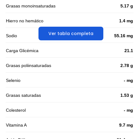
Grasas monoinsaturadas
5.17 g
Hierro no hemático
1.4 mg
Ver tabla completa
Sodio
55.16 mg
Carga Glicémica
21.1
Grasas poliinsaturadas
2.78 g
Selenio
- mg
Grasas saturadas
1.53 g
Colesterol
- mg
Vitamina A
9.7 mg