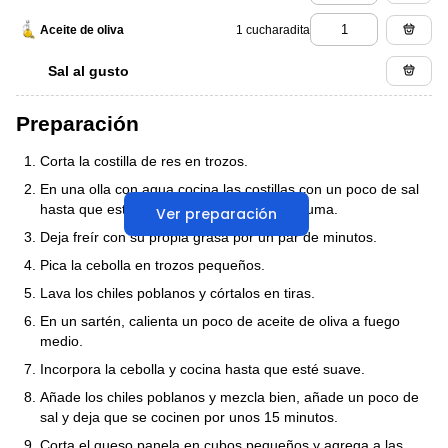
1 cucharadita
Aceite de oliva
Sal al gusto
Preparación
Corta la costilla de res en trozos.
En una olla con agua cocina las costillas con un poco de sal
hasta que estén suaves y el agua se consuma.
Ver preparación
Deja freír con su propia grasa por un par de minutos.
Pica la cebolla en trozos pequeños.
Lava los chiles poblanos y córtalos en tiras.
En un sartén, calienta un poco de aceite de oliva a fuego
medio.
Incorpora la cebolla y cocina hasta que esté suave.
Añade los chiles poblanos y mezcla bien, añade un poco de
sal y deja que se cocinen por unos 15 minutos.
Corta el queso panela en cubos pequeños y agrega a las