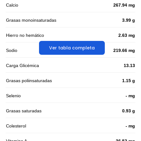
Calcio
267.94 mg
Grasas monoinsaturadas
3.99 g
Hierro no hemático
2.63 mg
Ver tabla completa
Sodio
219.66 mg
Carga Glicémica
13.13
Grasas poliinsaturadas
1.15 g
Selenio
- mg
Grasas saturadas
0.93 g
Colesterol
- mg
Vitamina A
36.52 mg