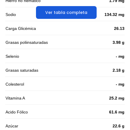
Hierro no hemático
1.79 mg
Ver tabla completa
Sodio
134.32 mg
Carga Glicémica
26.13
Grasas poliinsaturadas
3.98 g
Selenio
- mg
Grasas saturadas
2.18 g
Colesterol
- mg
Vitamina A
25.2 mg
Acido Fólico
61.6 mg
Azúcar
22.6 g