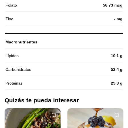
Folato
56.73 mcg
Zinc
- mg
Macronutrientes
Lípidos
10.1 g
Carbohidratos
52.4 g
Proteinas
25.3 g
Quizás te pueda interesar