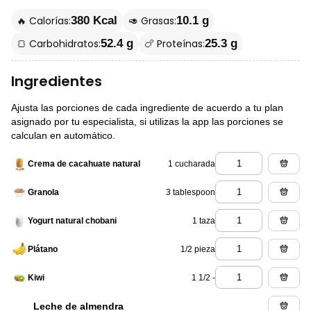
🔥 Calorías:
🥑 Grasas:
380 Kcal
10.1 g
🍞 Carbohidratos:
🍗 Proteínas:
52.4 g
25.3 g
Ingredientes
Ajusta las porciones de cada ingrediente de acuerdo a tu plan
asignado por tu especialista, si utilizas la app las porciones se
calculan en automático.
1 cucharada
Crema de cacahuate natural
3 tablespoon
Granola
1 taza
Yogurt natural chobani
1/2 pieza
Plátano
1 1/2 -
Kiwi
Leche de almendra