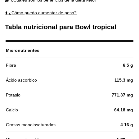
🥓 ¿Cuales son los beneficios de la dieta keto?
⬆️ ¿Cómo puedo aumentar de peso?
Tabla nutricional para Bowl tropical
Micronutrientes
Fibra
6.5 g
Ácido ascorbico
115.3 mg
Potasio
771.37 mg
Calcio
64.18 mg
Grasas monoinsaturadas
4.16 g