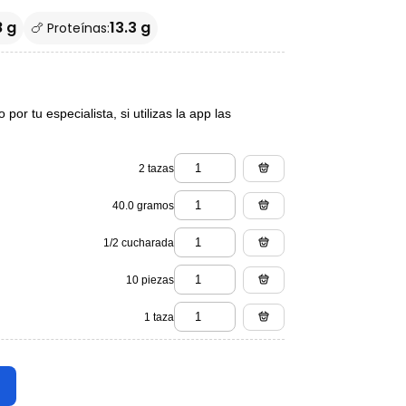
8 g
13.3 g
🍗 Proteínas:
or tu especialista, si utilizas la app las
2 tazas
40.0 gramos
1/2 cucharada
10 piezas
1 taza