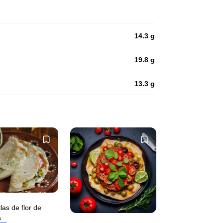
14.3 g
19.8 g
13.3 g
las de flor de
a