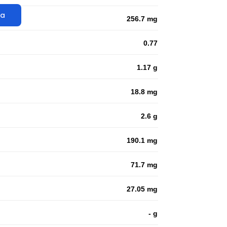
ta
256.7 mg
0.77
1.17 g
18.8 mg
2.6 g
190.1 mg
71.7 mg
27.05 mg
- g