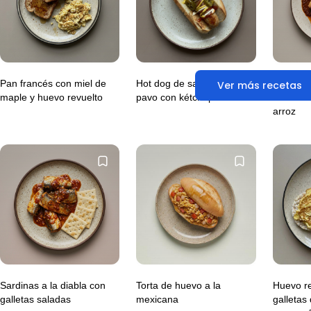
Pan francés con miel de
Hot dog de salchicha de
Costilla
Ver más recetas
maple y huevo revuelto
pavo con kétchup
adobo de
arroz
Sardinas a la diabla con
Torta de huevo a la
Huevo re
galletas saladas
mexicana
galletas