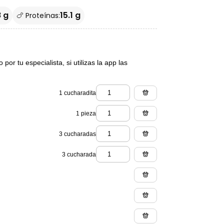
8 g
15.1 g
🍗 Proteínas:
or tu especialista, si utilizas la app las
1 cucharadita
1 pieza
3 cucharadas
3 cucharada