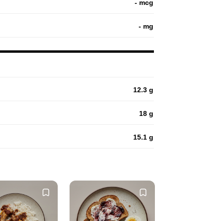
- mcg
- mg
12.3 g
18 g
15.1 g