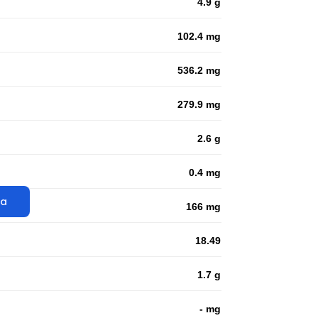
4.9 g
102.4 mg
536.2 mg
279.9 mg
2.6 g
0.4 mg
ta
166 mg
18.49
1.7 g
- mg