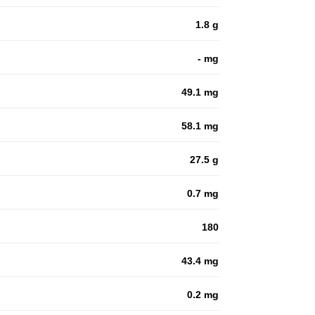
1.8 g
- mg
49.1 mg
58.1 mg
27.5 g
0.7 mg
180
43.4 mg
0.2 mg