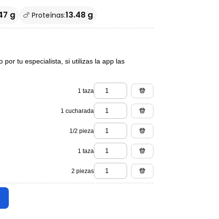
47 g
13.48 g
🍗 Proteínas:
or tu especialista, si utilizas la app las
1 taza
1 cucharada
1/2 pieza
1 taza
2 piezas