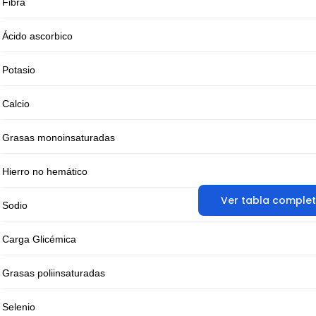
Fibra
Ácido ascorbico
Potasio
Calcio
Grasas monoinsaturadas
Hierro no hemático
Ver tabla comple
Sodio
Carga Glicémica
Grasas poliinsaturadas
Selenio