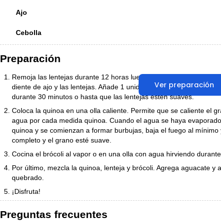
Ajo
Cebolla
Preparación
Remoja las lentejas durante 12 horas luego drena el agua. Coloca 
Ver preparación
diente de ajo y las lentejas. Añade 1 unidad de agua por cada uni
durante 30 minutos o hasta que las lentejas estén suaves.
Coloca la quinoa en una olla caliente. Permite que se caliente el
agua por cada medida quinoa. Cuando el agua se haya evaporado lo
quinoa y se comienzan a formar burbujas, baja el fuego al mínimo
completo y el grano esté suave.
Cocina el brócoli al vapor o en una olla con agua hirviendo durante
Por último, mezcla la quinoa, lenteja y brócoli. Agrega aguacate y
quebrado.
¡Disfruta!
Preguntas frecuentes