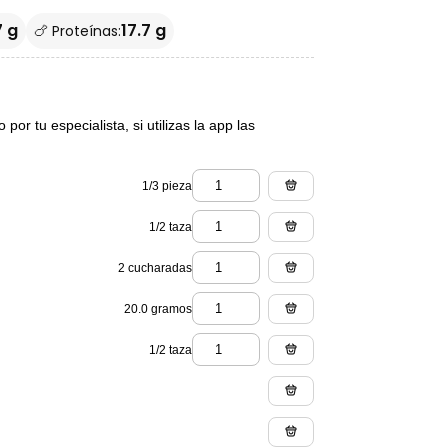
7 g
17.7 g
🍗 Proteínas:
or tu especialista, si utilizas la app las
1/3 pieza
1/2 taza
2 cucharadas
20.0 gramos
1/2 taza