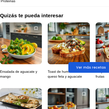
Proteinas
Quizás te pueda interesar
Ver más recetas
Ensalada de aguacate y
Toast de hummus con
Crepas 
mango
queso feta y aguacate
frutas