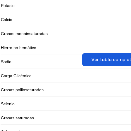
Potasio
Calcio
Grasas monoinsaturadas
Hierro no hemático
Ver tabla comple
Sodio
Carga Glicémica
Grasas poliinsaturadas
Selenio
Grasas saturadas