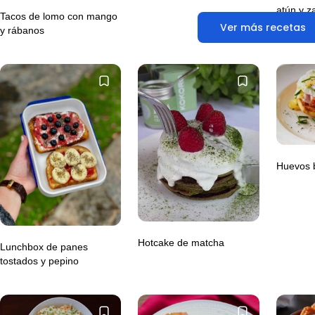
atún y z
Tacos de lomo con mango
Ver más recetas
y rábanos
Huevos 
Hotcake de matcha
Lunchbox de panes
tostados y pepino