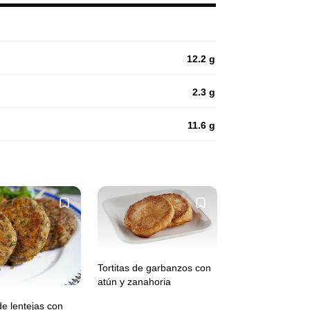
12.2 g
2.3 g
11.6 g
Tortitas de garbanzos con
atún y zanahoria
de lentejas con