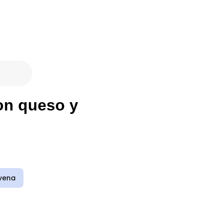
on queso y
vena