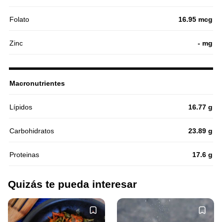
Folato
16.95 mcg
Zinc
- mg
Macronutrientes
Lípidos
16.77 g
Carbohidratos
23.89 g
Proteinas
17.6 g
Quizás te pueda interesar