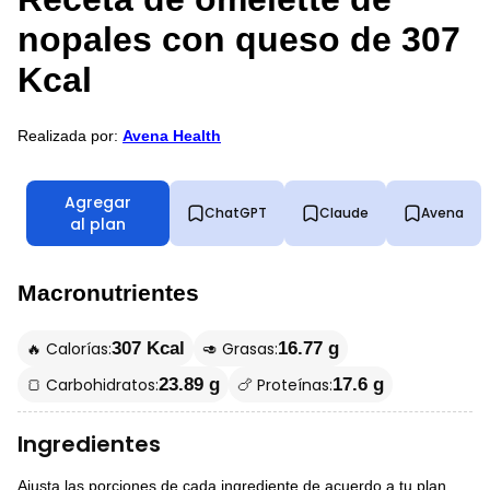
nopales con queso de 307
Kcal
Realizada por:
Avena Health
Agregar
ChatGPT
Claude
Avena
al plan
Macronutrientes
🔥 Calorías:
🥑 Grasas:
307 Kcal
16.77 g
🍞 Carbohidratos:
🍗 Proteínas:
23.89 g
17.6 g
Ingredientes
Ajusta las porciones de cada ingrediente de acuerdo a tu plan