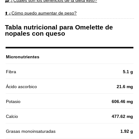
🥓 ¿Cuales son los beneficios de la dieta keto?
⬆️ ¿Cómo puedo aumentar de peso?
Tabla nutricional para Omelette de
nopales con queso
Micronutrientes
Fibra
5.1 g
Ácido ascorbico
21.6 mg
Potasio
606.46 mg
Calcio
477.62 mg
Grasas monoinsaturadas
1.92 g