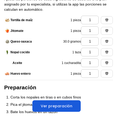
asignado por tu especialista, si utilizas la app las porciones se
calculan en automático.
1 pieza
Tortilla de maíz
1 pieza
Jitomate
30.0 gramos
Queso oaxaca
1 taza
Nopal cocido
1 cucharadita
Aceite
1 pieza
Huevo entero
Preparación
Corta los nopales en tiras o en cubos finos
Pica el jitomate en cubos
Ver preparación
Bate los huevos en un tazón