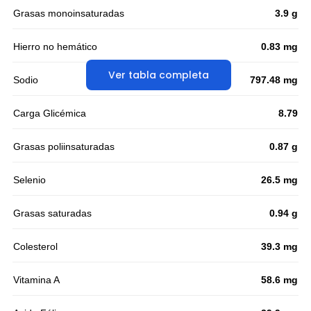
Grasas monoinsaturadas
3.9 g
Hierro no hemático
0.83 mg
Ver tabla completa
Sodio
797.48 mg
Carga Glicémica
8.79
Grasas poliinsaturadas
0.87 g
Selenio
26.5 mg
Grasas saturadas
0.94 g
Colesterol
39.3 mg
Vitamina A
58.6 mg