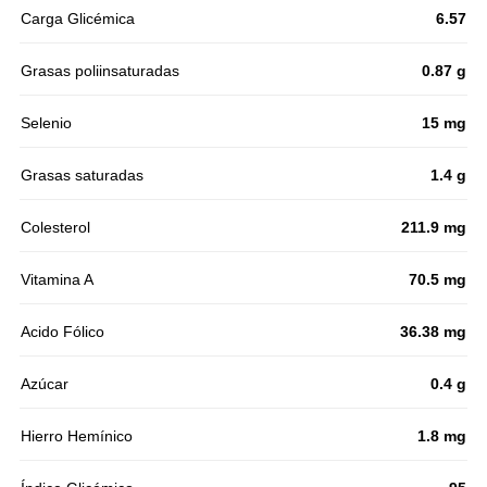
Carga Glicémica
6.57
Grasas poliinsaturadas
0.87 g
Selenio
15 mg
Grasas saturadas
1.4 g
Colesterol
211.9 mg
Vitamina A
70.5 mg
Acido Fólico
36.38 mg
Azúcar
0.4 g
Hierro Hemínico
1.8 mg