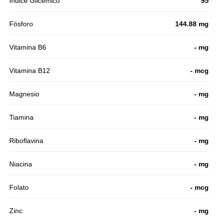
Índice Glicémico
95
Fósforo
144.88 mg
Vitamina B6
- mg
Vitamina B12
- mcg
Magnesio
- mg
Tiamina
- mg
Riboflavina
- mg
Niacina
- mg
Folato
- mcg
Zinc
- mg