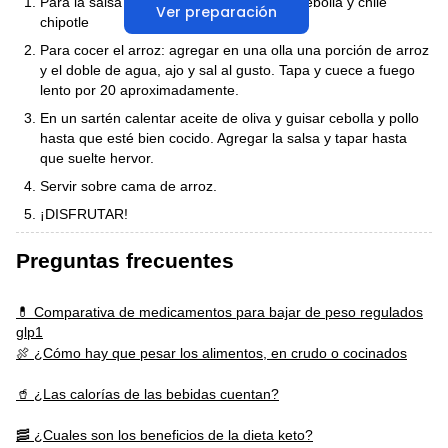
Para la salsa licuar jugo de naranja, ajo, cebolla y chile
Ver preparación
chipotle
Para cocer el arroz: agregar en una olla una porción de arroz
y el doble de agua, ajo y sal al gusto. Tapa y cuece a fuego
lento por 20 aproximadamente.
En un sartén calentar aceite de oliva y guisar cebolla y pollo
hasta que esté bien cocido. Agregar la salsa y tapar hasta
que suelte hervor.
Servir sobre cama de arroz.
¡DISFRUTAR!
Preguntas frecuentes
💊 Comparativa de medicamentos para bajar de peso regulados
glp1
🍖 ¿Cómo hay que pesar los alimentos, en crudo o cocinados
🥤 ¿Las calorías de las bebidas cuentan?
🥓 ¿Cuales son los beneficios de la dieta keto?