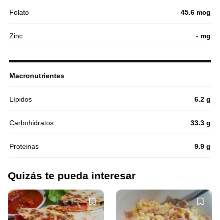
Folato
45.6 mcg
Zinc
- mg
Macronutrientes
Lípidos
6.2 g
Carbohidratos
33.3 g
Proteinas
9.9 g
Quizás te pueda interesar