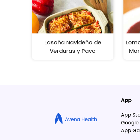
Lasaña Navideña de
Lomo
Verduras y Pavo
Mor
App
App St
Google 
App Gal