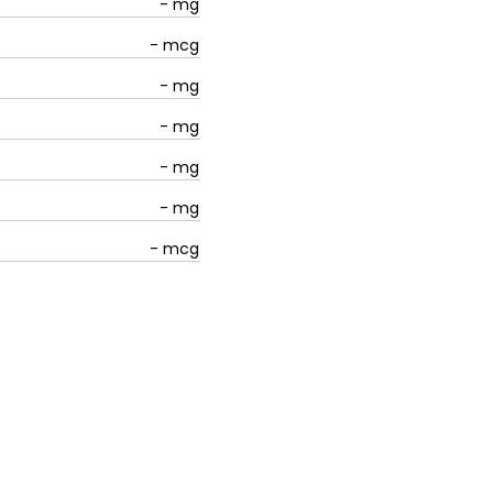
-
mg
-
mcg
-
mg
-
mg
-
mg
-
mg
-
mcg