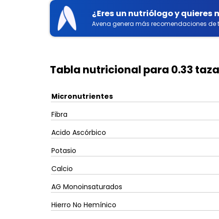
¿Eres un nutriólogo y quieres
Avena genera más recomendaciones de t
Tabla nutricional para 0.33 taza
Micronutrientes
Fibra
Acido Ascórbico
Potasio
Calcio
AG Monoinsaturados
Hierro No Hemínico