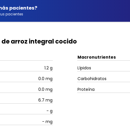
 más pacientes?
us pacientes
 de arroz integral cocido
Macronutrientes
1.2
g
Lípidos
0.0
mg
Carbohidratos
0.0
mg
Proteína
6.7
mg
-
g
-
mg