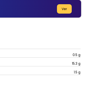
Ver
0.5
g
15.3
g
1.5
g