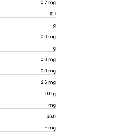
0.7
mg
10.1
-
g
0.0
mg
-
g
0.0
mg
0.0
mg
2.6
mg
0.0
g
-
mg
66.0
-
mg