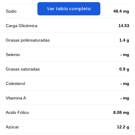
Ver tabla completa
Sodio
48.4 mg
Carga Glicémica
14.53
Grasas poliinsaturadas
1.4 g
Selenio
- mg
Grasas saturadas
0.9 g
Colesterol
- mg
Vitamina A
- mg
Acido Fólico
8.08 mg
Azúcar
12.2 g