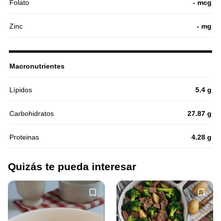
Folato
- mcg
Zinc
- mg
Macronutrientes
Lípidos
5.4 g
Carbohidratos
27.87 g
Proteinas
4.28 g
Quizás te pueda interesar