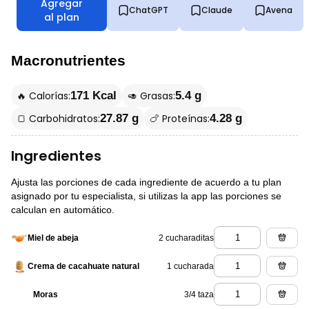
Agregar
ChatGPT
Claude
Avena
al plan
Macronutrientes
🔥 Calorías:
🥑 Grasas:
171 Kcal
5.4 g
🍞 Carbohidratos:
🍗 Proteínas:
27.87 g
4.28 g
Ingredientes
Ajusta las porciones de cada ingrediente de acuerdo a tu plan
asignado por tu especialista, si utilizas la app las porciones se
calculan en automático.
2 cucharaditas
Miel de abeja
1 cucharada
Crema de cacahuate natural
3/4 taza
Moras