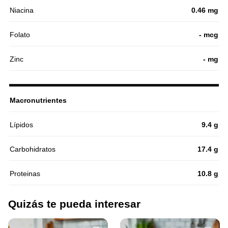
Niacina
0.46 mg
Folato
- mcg
Zinc
- mg
Macronutrientes
Lípidos
9.4 g
Carbohidratos
17.4 g
Proteinas
10.8 g
Quizás te pueda interesar