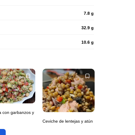
7.8 g
32.9 g
10.6 g
a con garbanzos y
Ceviche de lentejas y atún