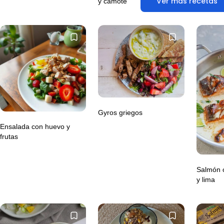
Ver más recetas
y camote
Gyros griegos
Ensalada con huevo y
frutas
Salmón c
y lima