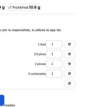
9 g
10.6 g
🍗 Proteínas:
or tu especialista, si utilizas la app las
1 taza
1/3 pieza
2 piezas
3 cucharadas
 horneadas