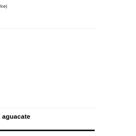
lce)
y aguacate