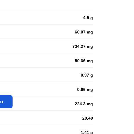
4.9 g
60.07 mg
734.27 mg
50.66 mg
0.97 g
0.66 mg
ta
224.3 mg
20.49
1.41 g