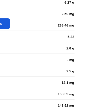
6.27 g
2.56 mg
ta
266.46 mg
5.22
2.6 g
- mg
2.5 g
12.1 mg
138.59 mg
146.52 mg