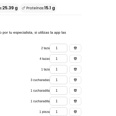
25.39 g
15.1 g
s:
🍗 Proteínas:
or tu especialista, si utilizas la app las
2 taza
4 tazas
1 taza
3 cucharadas
1 cucharadita
1 cucharadita
1 pieza