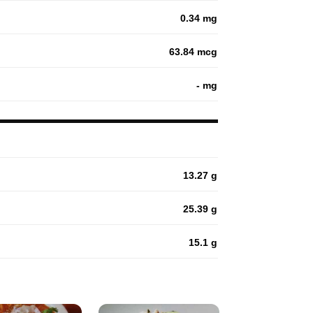
0.34 mg
63.84 mcg
- mg
13.27 g
25.39 g
15.1 g