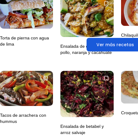
Chilaqui
Torta de pierna con agua
Ver más recetas
de lima
Ensalada de quinoa con
pollo, naranja y cacahuate
Croqueta
Tacos de arrachera con
hummus
Ensalada de betabel y
arroz salvaje