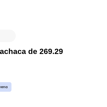
machaca de 269.29
vena