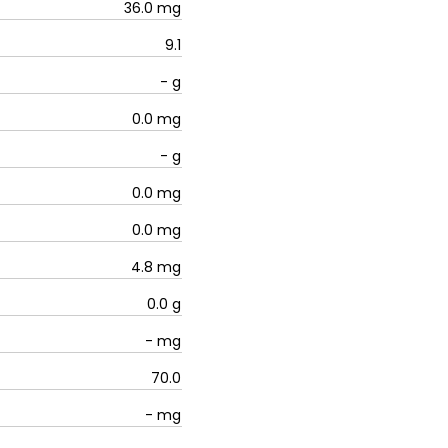
36.0
mg
9.1
-
g
0.0
mg
-
g
0.0
mg
0.0
mg
4.8
mg
0.0
g
-
mg
70.0
-
mg