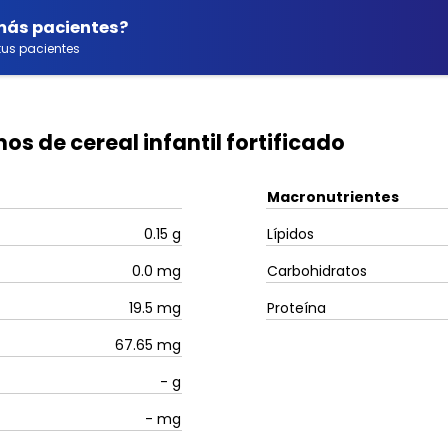
 más pacientes?
us pacientes
os de cereal infantil fortificado
Macronutrientes
0.15
g
Lípidos
0.0
mg
Carbohidratos
19.5
mg
Proteína
67.65
mg
-
g
-
mg