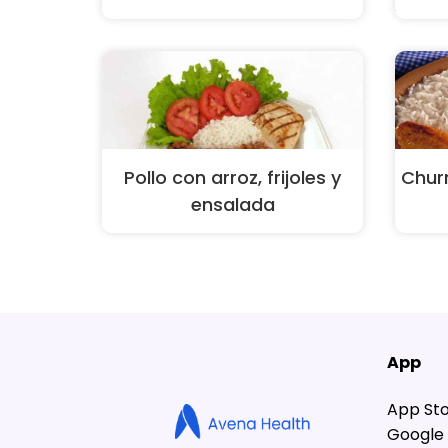
Pollo con arroz, frijoles y
Chur
ensalada
App
App St
Google 