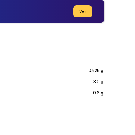
Ver
0.525
g
13.0
g
0.6
g