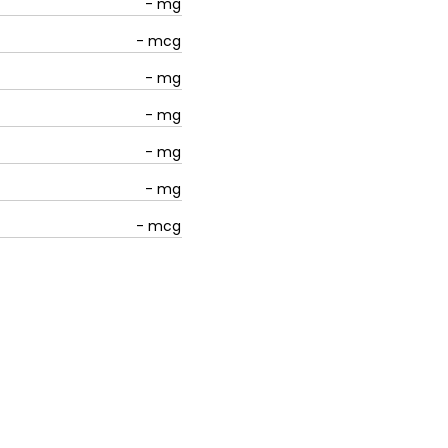
-
mg
-
mcg
-
mg
-
mg
-
mg
-
mg
-
mcg