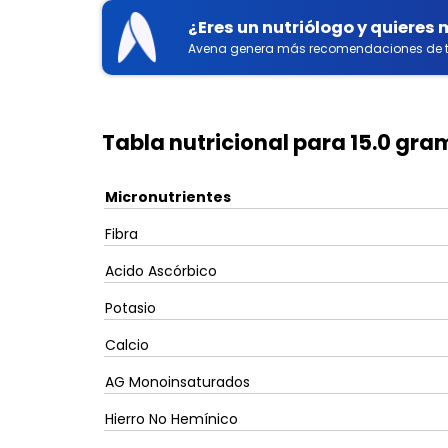
¿Eres un nutriólogo y quieres
Avena genera más recomendaciones de t
Tabla nutricional para 15.0 gram
Micronutrientes
Fibra
Acido Ascórbico
Potasio
Calcio
AG Monoinsaturados
Hierro No Hemínico