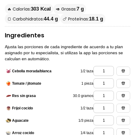
🔥 Calorías:
🥑 Grasas:
303 Kcal
7 g
🍞 Carbohidratos:
🍗 Proteínas:
44.4 g
18.1 g
Ingredientes
Ajusta las porciones de cada ingrediente de acuerdo a tu plan
asignado por tu especialista, si utilizas la app las porciones se
calculan en automático.
1/2 taza
Cebolla morada/blanca
1 pieza
Tomate / jitomate
30.0 gramos
Res sin grasa
1/2 taza
Frijol cocido
1/3 pieza
Aguacate
1/4 taza
Arroz cocido