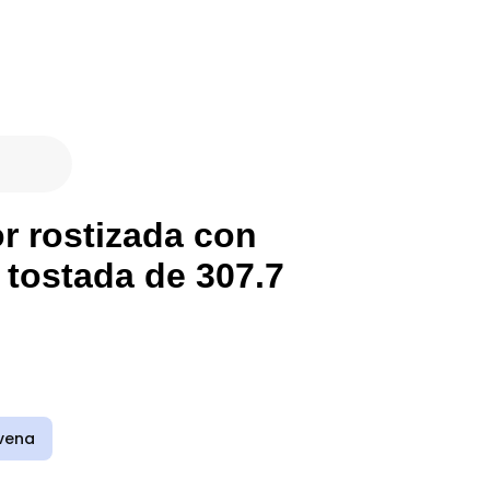
or rostizada con
 tostada de 307.7
vena