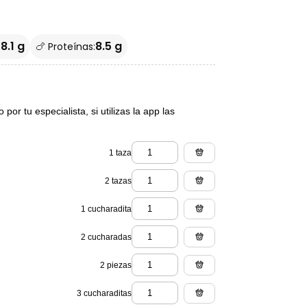
8.1 g
8.5 g
🍗 Proteínas:
or tu especialista, si utilizas la app las
1 taza
2 tazas
1 cucharadita
2 cucharadas
2 piezas
3 cucharaditas