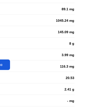
89.1 mg
1045.24 mg
145.09 mg
8 g
3.99 mg
ta
116.3 mg
20.53
2.41 g
- mg