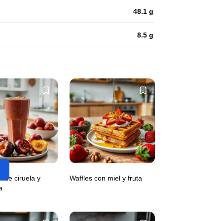
48.1 g
8.5 g
 de ciruela y
Waffles con miel y fruta
a