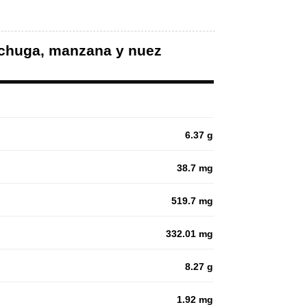
lechuga, manzana y nuez
6.37 g
38.7 mg
519.7 mg
332.01 mg
8.27 g
1.92 mg