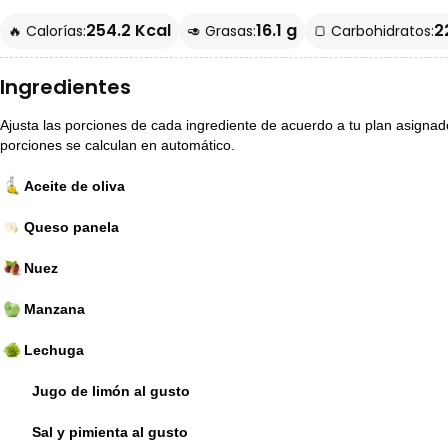
254.2 Kcal
16.1 g
2
🔥 Calorías:
🥑 Grasas:
🍞 Carbohidratos:
Ingredientes
Ajusta las porciones de cada ingrediente de acuerdo a tu plan asignado p
porciones se calculan en automático.
Aceite de oliva
Queso panela
Nuez
Manzana
Lechuga
Jugo de limón al gusto
Sal y pimienta al gusto