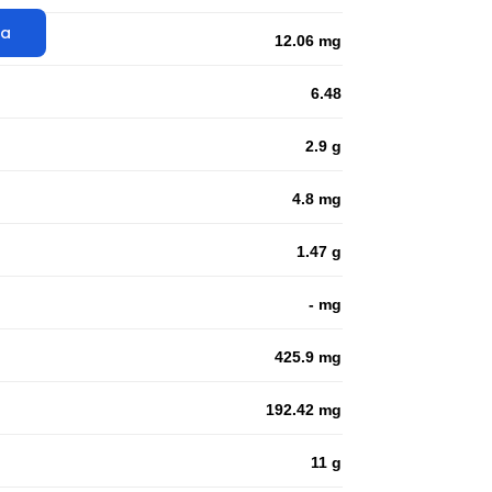
ta
12.06 mg
6.48
2.9 g
4.8 mg
1.47 g
- mg
425.9 mg
192.42 mg
11 g