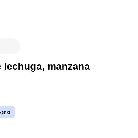
e lechuga, manzana
vena