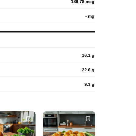
186.78 mcg
- mg
16.1 g
22.6 g
9.1 g