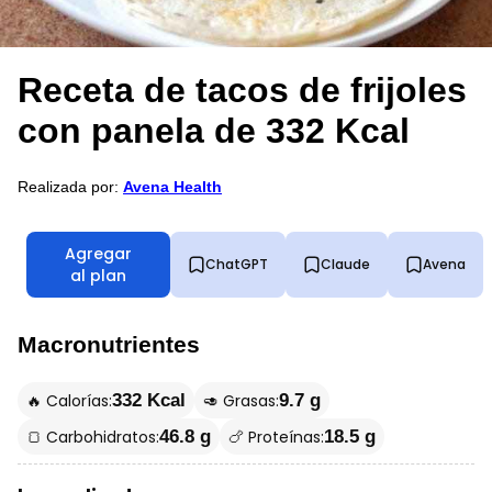
Receta de tacos de frijoles
con panela de 332 Kcal
Realizada por:
Avena Health
Agregar
ChatGPT
Claude
Avena
al plan
Macronutrientes
🔥 Calorías:
🥑 Grasas:
332 Kcal
9.7 g
🍞 Carbohidratos:
🍗 Proteínas:
46.8 g
18.5 g