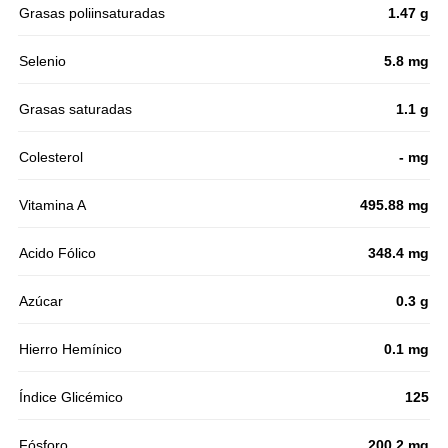
Grasas poliinsaturadas
1.47 g
Selenio
5.8 mg
Grasas saturadas
1.1 g
Colesterol
- mg
Vitamina A
495.88 mg
Acido Fólico
348.4 mg
Azúcar
0.3 g
Hierro Hemínico
0.1 mg
Índice Glicémico
125
Fósforo
200.2 mg