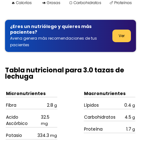
🔥 Calorías
🥑 Grasas
🍞 Carbohidratos
🍗 Proteínas
¿Eres un nutriólogo y quieres más
pacientes?
Ver
Avena genera más recomendaciones de tus
pacientes
Tabla nutricional para 3.0 tazas de
lechuga
Micronutrientes
Macronutrientes
Fibra
2.8
Lípidos
0.4
g
g
Acido
32.5
Carbohidratos
4.5
g
Ascórbico
mg
Proteína
1.7
g
Potasio
334.3
mg