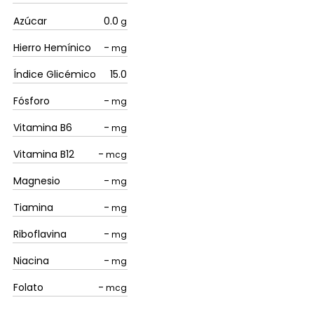
Azúcar
0.0
g
Hierro Hemínico
-
mg
Índice Glicémico
15.0
Fósforo
-
mg
Vitamina B6
-
mg
Vitamina B12
-
mcg
Magnesio
-
mg
Tiamina
-
mg
Riboflavina
-
mg
Niacina
-
mg
Folato
-
mcg