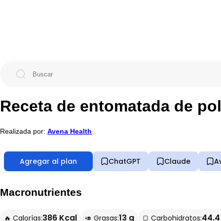
Receta de entomatada de pol
Realizada por:
Avena Health
Agregar al plan
ChatGPT
Claude
A
Macronutrientes
386 Kcal
13 g
44.4
🔥 Calorías:
🥑 Grasas:
🍞 Carbohidratos: