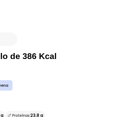
lo de 386 Kcal
vena
 g
23.8 g
🍗 Proteínas: