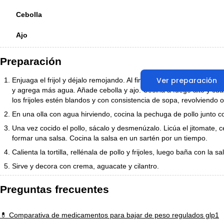
Cebolla
Ajo
Preparación
Ver preparación
Enjuaga el frijol y déjalo remojando. Al finalizar el remojo, escurre
y agrega más agua. Añade cebolla y ajo. Cocina a fuego alto y cu
los frijoles estén blandos y con consistencia de sopa, revolviendo
En una olla con agua hirviendo, cocina la pechuga de pollo junto co
Una vez cocido el pollo, sácalo y desmenúzalo. Licúa el jitomate, 
formar una salsa. Cocina la salsa en un sartén por un tiempo.
Calienta la tortilla, rellénala de pollo y frijoles, luego baña con la s
Sirve y decora con crema, aguacate y cilantro.
Preguntas frecuentes
💊 Comparativa de medicamentos para bajar de peso regulados glp1