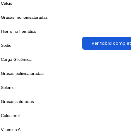
Calcio
Grasas monoinsaturadas
Hierro no hemático
Ver tabla comple
Sodio
Carga Glicémica
Grasas poliinsaturadas
Selenio
Grasas saturadas
Colesterol
Vitamina A