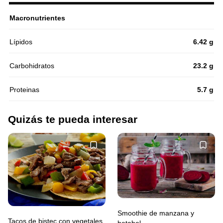
Macronutrientes
Lípidos
6.42 g
Carbohidratos
23.2 g
Proteinas
5.7 g
Quizás te pueda interesar
Smoothie de manzana y
Tacos de bistec con vegetales