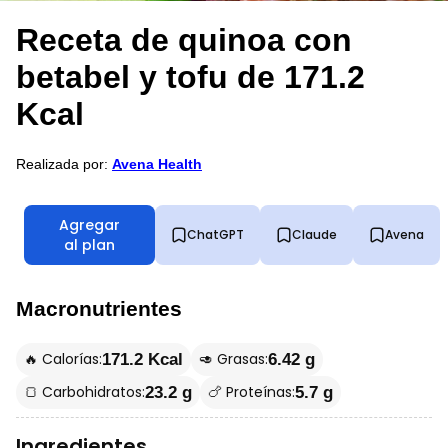
Receta de quinoa con
betabel y tofu de 171.2
Kcal
Realizada por:
Avena Health
Agregar
ChatGPT
Claude
Avena
al plan
Macronutrientes
🔥 Calorías:
🥑 Grasas:
171.2 Kcal
6.42 g
🍞 Carbohidratos:
🍗 Proteínas:
23.2 g
5.7 g
Ingredientes