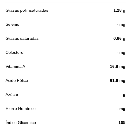
Grasas poliinsaturadas
1.28 g
Selenio
- mg
Grasas saturadas
0.86 g
Colesterol
- mg
Vitamina A
16.8 mg
Acido Fólico
61.6 mg
Azúcar
- g
Hierro Hemínico
- mg
Índice Glicémico
165