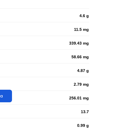
4.6 g
11.5 mg
339.43 mg
58.66 mg
4.87 g
2.79 mg
ta
256.01 mg
13.7
0.99 g