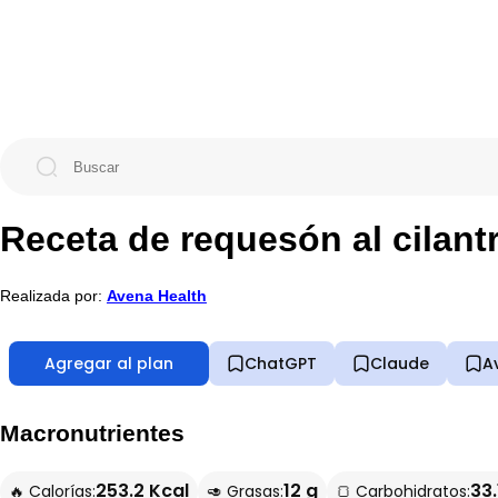
Receta de requesón al cilant
Realizada por:
Avena Health
Agregar al plan
ChatGPT
Claude
A
Macronutrientes
253.2 Kcal
12 g
33.
🔥 Calorías:
🥑 Grasas:
🍞 Carbohidratos: