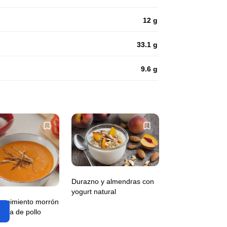
12 g
33.1 g
9.6 g
Durazno y almendras con
yogurt natural
e pimiento morrón
uga de pollo