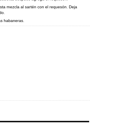
esta mezcla al sartén con el requesón. Deja
do.
as habaneras.