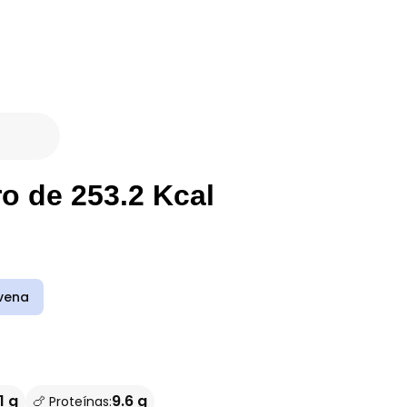
ro de 253.2 Kcal
vena
1 g
9.6 g
🍗 Proteínas: