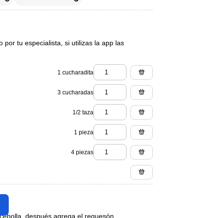
or tu especialista, si utilizas la app las
1 cucharadita
3 cucharadas
1/2 taza
1 pieza
4 piezas
a cebolla, después agrega el requesón.