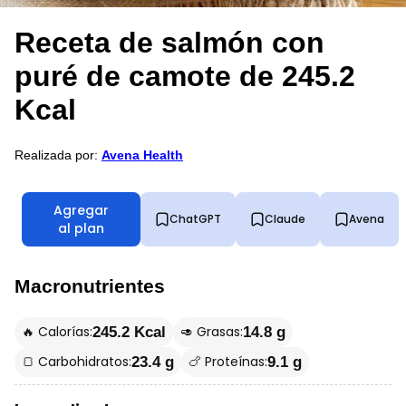
Receta de salmón con
puré de camote de 245.2
Kcal
Realizada por:
Avena Health
Agregar
ChatGPT
Claude
Avena
al plan
Macronutrientes
🔥 Calorías:
🥑 Grasas:
245.2 Kcal
14.8 g
🍞 Carbohidratos:
🍗 Proteínas:
23.4 g
9.1 g