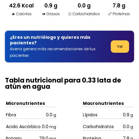
42.6 Kcal
0.9 g
0.0 g
7.8 g
🔥 Calorías
🥑 Grasas
🍞 Carbohidratos
🍗 Proteínas
¿Eres un nutriólogo y quieres más
pacientes?
Ver
Avena genera más recomendaciones de tus
pacientes
Tabla nutricional para 0.33 lata de
atún en agua
Micronutrientes
Macronutrientes
Fibra
0.0
Lípidos
0.9
g
g
Acido Ascórbico
0.0
Carbohidratos
0.0
mg
g
Potasio
79.0
Proteína
7.8
mg
g