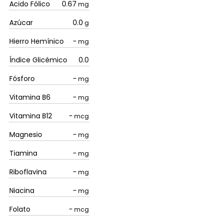
Acido Fólico
0.67
mg
Azúcar
0.0
g
Hierro Hemínico
-
mg
Índice Glicémico
0.0
Fósforo
-
mg
Vitamina B6
-
mg
Vitamina B12
-
mcg
Magnesio
-
mg
Tiamina
-
mg
Riboflavina
-
mg
Niacina
-
mg
Folato
-
mcg