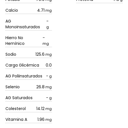
Calcio
4.71
mg
AG
-
Monoinsaturados
g
Hierro No
-
Hemínico
mg
Sodio
125.6
mg
Carga Glicémica
0.0
AG Poliinsaturados
-
g
Selenio
26.8
mg
AG Saturados
-
g
Colesterol
14.12
mg
Vitamina A
1.96
mg