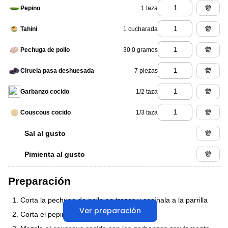
1 taza
Pepino
1 cucharada
Tahini
30.0 gramos
Pechuga de pollo
7 piezas
Ciruela pasa deshuesada
1/2 taza
Garbanzo cocido
1/3 taza
Couscous cocido
Sal al gusto
Pimienta al gusto
Preparación
Corta la pechuga de pollo en trozos y cocínala a la parrilla
Ver preparación
Corta el pepino y el jitomate en cubos