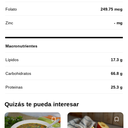
Folato
249.75 mcg
Zinc
- mg
Macronutrientes
Lípidos
17.3 g
Carbohidratos
66.8 g
Proteinas
25.3 g
Quizás te pueda interesar