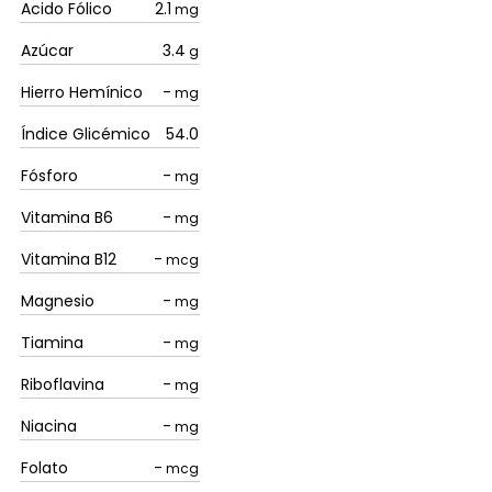
Acido Fólico
2.1
mg
Azúcar
3.4
g
Hierro Hemínico
-
mg
Índice Glicémico
54.0
Fósforo
-
mg
Vitamina B6
-
mg
Vitamina B12
-
mcg
Magnesio
-
mg
Tiamina
-
mg
Riboflavina
-
mg
Niacina
-
mg
Folato
-
mcg