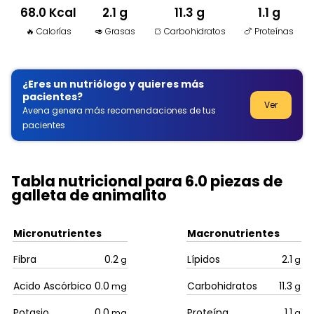
68.0 Kcal
2.1 g
11.3 g
1.1 g
🔥 Calorías
🥑 Grasas
🍞 Carbohidratos
🍗 Proteínas
¿Eres un nutriólogo y quieres más
pacientes?
Ver
Avena genera más recomendaciones de tus
pacientes
Tabla nutricional para 6.0 piezas de
galleta de animalito
Micronutrientes
Macronutrientes
Fibra
0.2
Lípidos
2.1
g
g
Acido Ascórbico
0.0
Carbohidratos
11.3
mg
g
Potasio
0.0
Proteína
1.1
mg
g