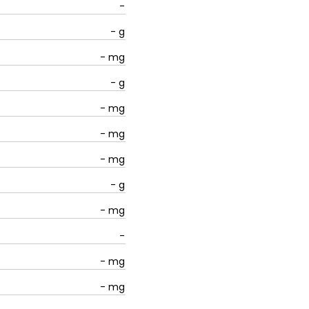
-
-
g
-
mg
-
g
-
mg
-
mg
-
mg
-
g
-
mg
-
-
mg
-
mg