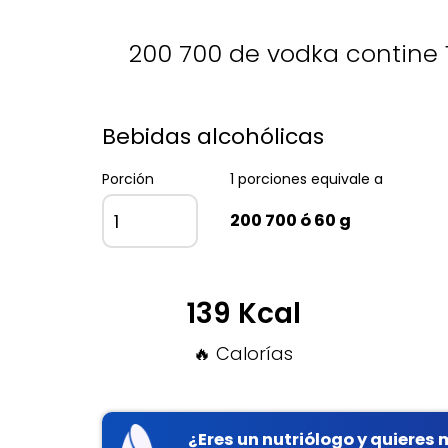
200 700 de vodka contine 1
Bebidas alcohólicas
Porción
1 porciones equivale a
200 700 ó 60 g
139 Kcal
🔥 Calorías
¿Eres un nutriólogo y quieres