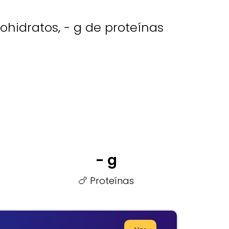
ohidratos, - g de proteínas
- g
🍗 Proteínas