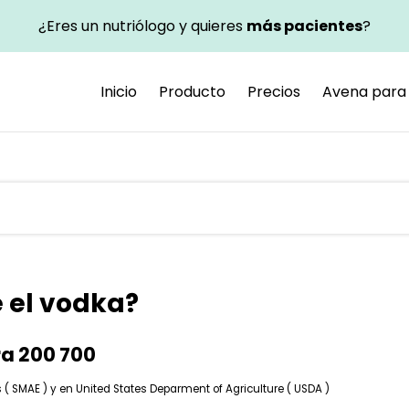
¿Eres un nutriólogo y quieres
más pacientes
?
Inicio
Producto
Precios
Avena para 
e el vodka?
ra 200 700
 SMAE ) y en United States Deparment of Agriculture ( USDA )