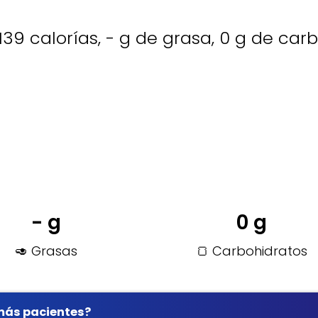
39 calorías, - g de grasa, 0 g de carb
- g
0 g
🥑 Grasas
🍞 Carbohidratos
 más pacientes?