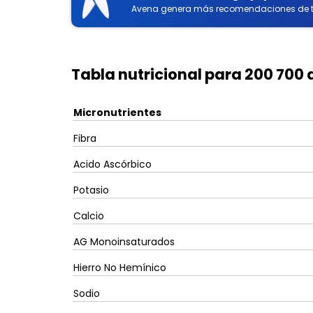
Avena genera más recomendaciones de t
Tabla nutricional para 200 700
Micronutrientes
Fibra
Acido Ascórbico
Potasio
Calcio
AG Monoinsaturados
Hierro No Hemínico
Sodio