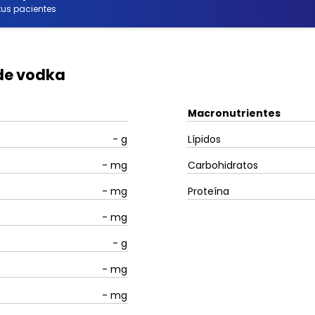
us pacientes
 de vodka
Macronutrientes
-
g
Lípidos
-
mg
Carbohidratos
-
mg
Proteína
-
mg
-
g
-
mg
-
mg