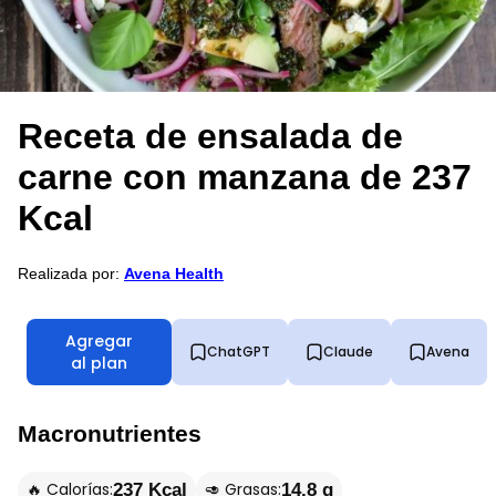
Receta de ensalada de
carne con manzana de 237
Kcal
Realizada por:
Avena Health
Agregar
ChatGPT
Claude
Avena
al plan
Macronutrientes
🔥 Calorías:
🥑 Grasas:
237 Kcal
14.8 g