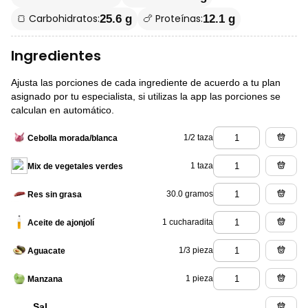
🍞 Carbohidratos:
🍗 Proteínas:
25.6 g
12.1 g
Ingredientes
Ajusta las porciones de cada ingrediente de acuerdo a tu plan
asignado por tu especialista, si utilizas la app las porciones se
calculan en automático.
1/2 taza
Cebolla morada/blanca
1 taza
Mix de vegetales verdes
30.0 gramos
Res sin grasa
1 cucharadita
Aceite de ajonjolí
1/3 pieza
Aguacate
1 pieza
Manzana
Sal