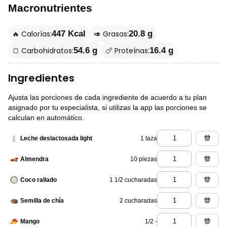
Macronutrientes
🔥 Calorías:
🥑 Grasas:
447 Kcal
20.8 g
🍞 Carbohidratos:
🍗 Proteínas:
54.6 g
16.4 g
Ingredientes
Ajusta las porciones de cada ingrediente de acuerdo a tu plan
asignado por tu especialista, si utilizas la app las porciones se
calculan en automático.
1 taza
Leche deslactosada light
10 piezas
Almendra
1 1/2 cucharadas
Coco rallado
2 cucharadas
Semilla de chía
1/2 -
Mango