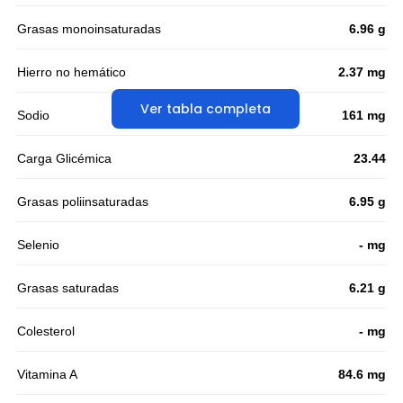
Grasas monoinsaturadas
6.96 g
Hierro no hemático
2.37 mg
Ver tabla completa
Sodio
161 mg
Carga Glicémica
23.44
Grasas poliinsaturadas
6.95 g
Selenio
- mg
Grasas saturadas
6.21 g
Colesterol
- mg
Vitamina A
84.6 mg