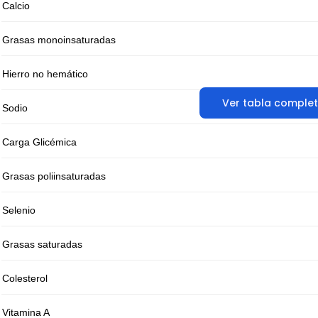
Calcio
Grasas monoinsaturadas
Hierro no hemático
Ver tabla comple
Sodio
Carga Glicémica
Grasas poliinsaturadas
Selenio
Grasas saturadas
Colesterol
Vitamina A