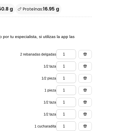
50.8 g
16.95 g
🍗 Proteínas:
or tu especialista, si utilizas la app las
2 rebanadas delgadas
1/2 taza
1/2 pieza
1 pieza
1/2 taza
1/2 taza
1 cucharadita