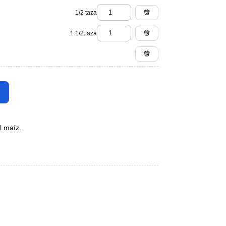
1/2 taza
1 1/2 taza
l maíz.