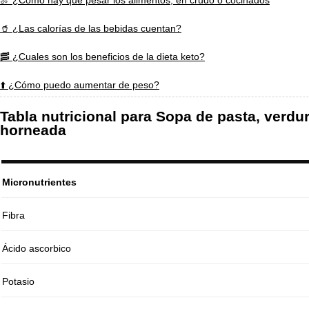
🍖 ¿Cómo hay que pesar los alimentos, en crudo o cocinados
🥤 ¿Las calorías de las bebidas cuentan?
🥓 ¿Cuales son los beneficios de la dieta keto?
⬆️ ¿Cómo puedo aumentar de peso?
Tabla nutricional para Sopa de pasta, verd
horneada
Micronutrientes
Fibra
Ácido ascorbico
Potasio