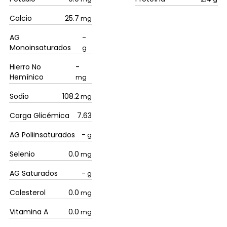
Calcio
25.7
mg
AG
-
Monoinsaturados
g
Hierro No
-
Hemínico
mg
Sodio
108.2
mg
Carga Glicémica
7.63
AG Poliinsaturados
-
g
Selenio
0.0
mg
AG Saturados
-
g
Colesterol
0.0
mg
Vitamina A
0.0
mg