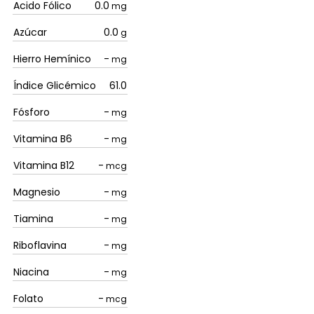
Acido Fólico
0.0
mg
Azúcar
0.0
g
Hierro Hemínico
-
mg
Índice Glicémico
61.0
Fósforo
-
mg
Vitamina B6
-
mg
Vitamina B12
-
mcg
Magnesio
-
mg
Tiamina
-
mg
Riboflavina
-
mg
Niacina
-
mg
Folato
-
mcg