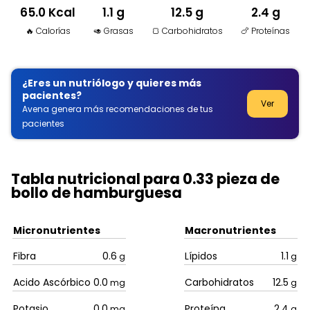
65.0 Kcal
1.1 g
12.5 g
2.4 g
🔥 Calorías
🥑 Grasas
🍞 Carbohidratos
🍗 Proteínas
¿Eres un nutriólogo y quieres más
pacientes?
Ver
Avena genera más recomendaciones de tus
pacientes
Tabla nutricional para 0.33 pieza de
bollo de hamburguesa
Micronutrientes
Macronutrientes
Fibra
0.6
Lípidos
1.1
g
g
Acido Ascórbico
0.0
Carbohidratos
12.5
mg
g
Potasio
0.0
Proteína
2.4
mg
g