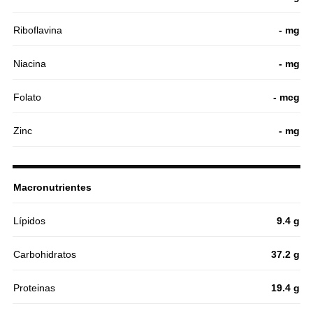
Riboflavina
- mg
Niacina
- mg
Folato
- mcg
Zinc
- mg
Macronutrientes
Lípidos
9.4 g
Carbohidratos
37.2 g
Proteinas
19.4 g