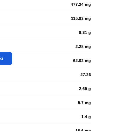
477.24 mg
115.93 mg
8.31 g
2.28 mg
ta
62.02 mg
27.26
2.65 g
5.7 mg
1.4 g
18.6 mg