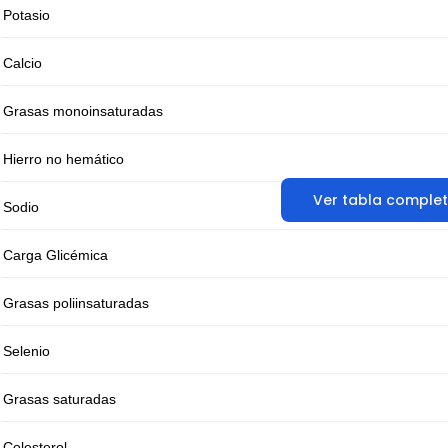
Potasio
Calcio
Grasas monoinsaturadas
Hierro no hemático
Ver tabla comple
Sodio
Carga Glicémica
Grasas poliinsaturadas
Selenio
Grasas saturadas
Colesterol