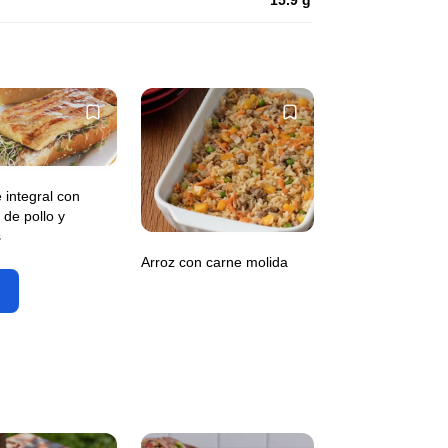
15.9 g
 integral con
de pollo y
s
Arroz con carne molida