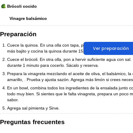
Brócoli cocido
Vinagre balsámico
Preparación
Cuece la quinoa. En una olla con tapa, pon a hervir el agua con la 
Ver preparación
más bajito y cocina la quinoa durante 15 minutos. Apaga el fuego y
Cuece el brócoli. En otra olla, pon a hervir suficiente agua con sal.
durante 1 minuto para cocerlo. Sácalo y reserva.
Prepara la vinagreta mezclando el aceite de oliva, el balsámico, la
amarillo, . Prueba y ajusta sazón. Agrega más limón si crees neces
En un bowl, combina todos los ingredientes de la ensalada junto co
todo muy bien. Si sientes que le falta vinagreta, prepara un poco
sabor.
Agrega sal pimienta y Sirve.
Preguntas frecuentes