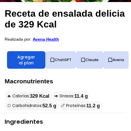
Receta de ensalada delicia
de 329 Kcal
Realizada por:
Avena Health
Agregar
ChatGPT
Claude
Avena
al plan
Macronutrientes
🔥 Calorías:
🥑 Grasas:
329 Kcal
11.4 g
🍞 Carbohidratos:
🍗 Proteínas:
52.5 g
11.2 g
Ingredientes