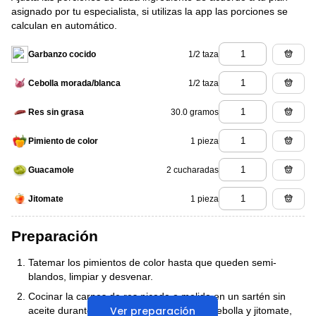
asignado por tu especialista, si utilizas la app las porciones se
calculan en automático.
1/2 taza
Garbanzo cocido
1/2 taza
Cebolla morada/blanca
30.0 gramos
Res sin grasa
1 pieza
Pimiento de color
2 cucharadas
Guacamole
1 pieza
Jitomate
Preparación
Tatemar los pimientos de color hasta que queden semi-
blandos, limpiar y desvenar.
Cocinar la carnes de res picada o molida en un sartén sin
Ver preparación
aceite durante 4 minutos y luego agrega cebolla y jitomate,