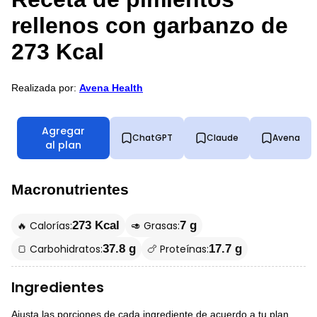
rellenos con garbanzo de
273 Kcal
Realizada por:
Avena Health
Agregar
ChatGPT
Claude
Avena
al plan
Macronutrientes
🔥 Calorías:
🥑 Grasas:
273 Kcal
7 g
🍞 Carbohidratos:
🍗 Proteínas:
37.8 g
17.7 g
Ingredientes
Ajusta las porciones de cada ingrediente de acuerdo a tu plan