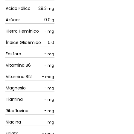
Acido Fólico
29.3
mg
Azúcar
0.0
g
Hierro Hemínico
-
mg
Índice Glicémico
0.0
Fósforo
-
mg
Vitamina B6
-
mg
Vitamina B12
-
mcg
Magnesio
-
mg
Tiamina
-
mg
Riboflavina
-
mg
Niacina
-
mg
Folato
-
mcg