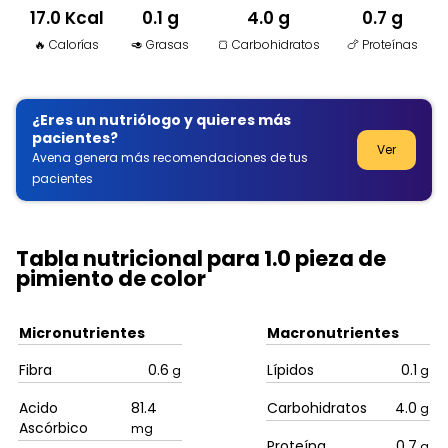
17.0 Kcal
0.1 g
4.0 g
0.7 g
🔥 Calorías
🥑 Grasas
🍞 Carbohidratos
🍗 Proteínas
¿Eres un nutriólogo y quieres más
pacientes?
Ver
Avena genera más recomendaciones de tus
pacientes
Tabla nutricional para 1.0 pieza de
pimiento de color
Micronutrientes
Macronutrientes
Fibra
0.6
Lípidos
0.1
g
g
Acido
81.4
Carbohidratos
4.0
g
Ascórbico
mg
Proteína
0.7
g