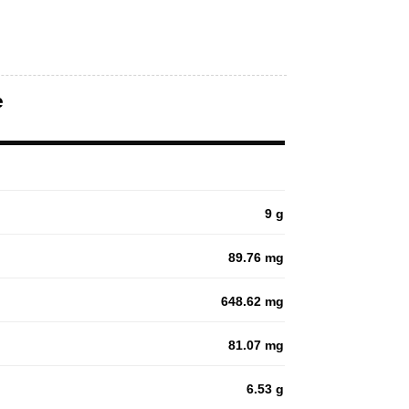
e
9 g
89.76 mg
648.62 mg
81.07 mg
6.53 g