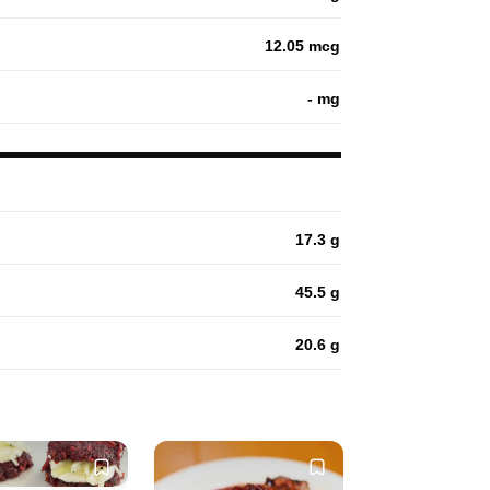
12.05 mcg
- mg
17.3 g
45.5 g
20.6 g