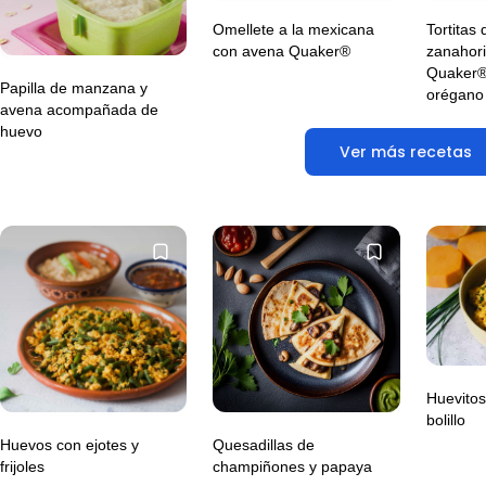
Omellete a la mexicana
Tortitas 
con avena Quaker®
zanahor
Quaker®
Papilla de manzana y
orégano 
avena acompañada de
huevo
Ver más recetas
Huevitos
bolillo
Huevos con ejotes y
Quesadillas de
frijoles
champiñones y papaya