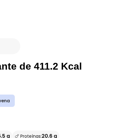
nte de 411.2 Kcal
vena
.5 g
20.6 g
🍗 Proteínas: