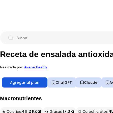
Receta de ensalada antioxida
Realizada por:
Avena Health
Agregar al plan
ChatGPT
Claude
A
Macronutrientes
411.2 Kcal
17.3 g
45
🔥 Calorías:
🥑 Grasas:
🍞 Carbohidratos: