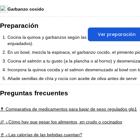
Garbanzo cocido
Preparación
Ver preparación
Cocina la quinoa y garbanzos según las instrucciones del paquete
enjuadados).
En un bowl, mezcla la espinaca, el garbanzo cocido, el pimiento pi
Cocina el salmón a tu gusto (a la plancha o al horno) y desmenúza
Incorpora la quinoa cocida y el salmon desmenuzado al bowl con l
Añade semillas de chía y rocía con aceite de oliva antes de servir
Preguntas frecuentes
💊 Comparativa de medicamentos para bajar de peso regulados glp1
🍖 ¿Cómo hay que pesar los alimentos, en crudo o cocinados
🥤 ¿Las calorías de las bebidas cuentan?