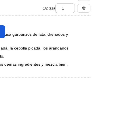
1/2 taza
 (o usa garbanzos de lata, drenados y
cada, la cebolla picada, los arándanos
lo.
os demás ingredientes y mezcla bien.