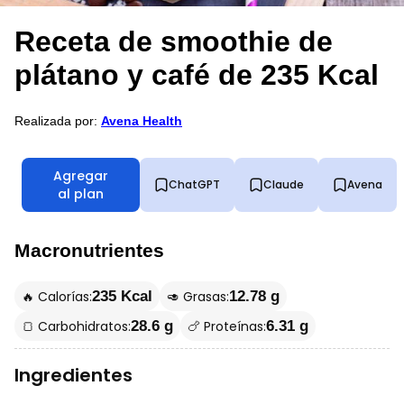
Receta de smoothie de
plátano y café de 235 Kcal
Realizada por:
Avena Health
Agregar
ChatGPT
Claude
Avena
al plan
Macronutrientes
🔥 Calorías:
🥑 Grasas:
235 Kcal
12.78 g
🍞 Carbohidratos:
🍗 Proteínas:
28.6 g
6.31 g
Ingredientes