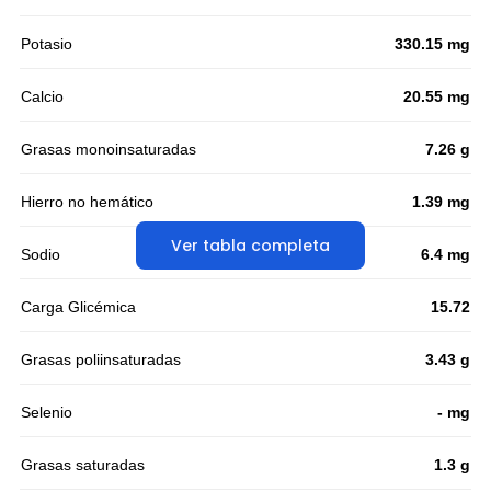
Potasio
330.15 mg
Calcio
20.55 mg
Grasas monoinsaturadas
7.26 g
Hierro no hemático
1.39 mg
Ver tabla completa
Sodio
6.4 mg
Carga Glicémica
15.72
Grasas poliinsaturadas
3.43 g
Selenio
- mg
Grasas saturadas
1.3 g